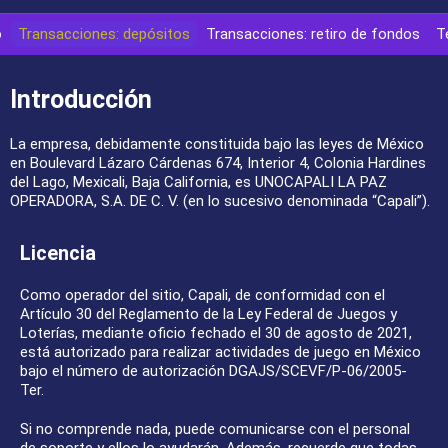
o
Transacciones: depósitos
Transacciones: retiro de fondos
T
Introducción
La empresa, debidamente constituida bajo las leyes de México
en Boulevard Lázaro Cárdenas 674, Interior 4, Colonia Hardines
del Lago, Mexicali, Baja California, es UNOCAPALI LA PAZ
OPERADORA, S.A. DE C. V. (en lo sucesivo denominada “Capali”).
Licencia
Como operador del sitio, Capali, de conformidad con el
Artículo 30 del Reglamento de la Ley Federal de Juegos y
Loterías, mediante oficio fechado el 30 de agosto de 2021,
está autorizado para realizar actividades de juego en México
bajo el número de autorización DGAJS/SCEVF/P-06/2005-
Ter.
Si no comprende nada, puede comunicarse con el personal